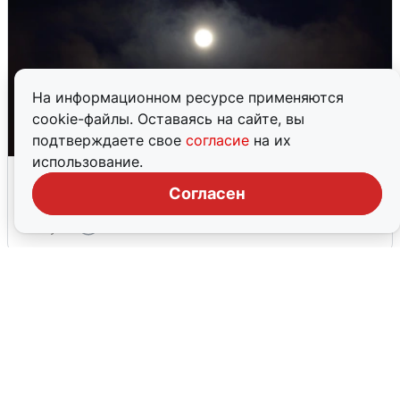
На информационном ресурсе применяются
cookie-файлы. Оставаясь на сайте, вы
подтверждаете свое
согласие
на их
использование.
Взрывы в Воронеже после сигнала
тревоги
Согласен
5 августа
0