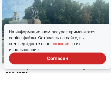
На информационном ресурсе применяются
В Рязани водитель сбил
cookie-файлы. Оставаясь на сайте, вы
девятилетнего велосипедиста
подтверждаете свое
согласие
на их
Ребенок госпитализирован после наезда автомобиля
использование.
24 июля, 2026, 07:56
4
Согласен