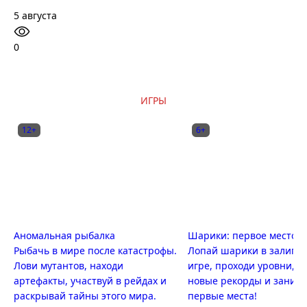
5 августа
0
ИГРЫ
12+
6+
Аномальная рыбалка
Шарики: первое место
Рыбачь в мире после катастрофы.
Лопай шарики в залипа
Лови мутантов, находи
игре, проходи уровни, п
артефакты, участвуй в рейдах и
новые рекорды и заним
раскрывай тайны этого мира.
первые места!