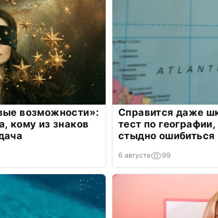
овые возможности»:
Справится даже шк
а, кому из знаков
тест по географии,
дача
стыдно ошибиться
6 августа
99