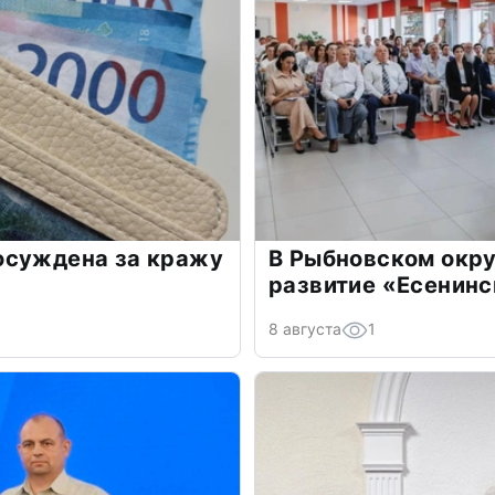
осуждена за кражу
В Рыбновском окру
развитие «Есенинс
8 августа
1