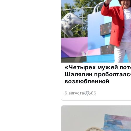
«Четырех мужей пот
Шаляпин проболтался
возлюбленной
6 августа
86