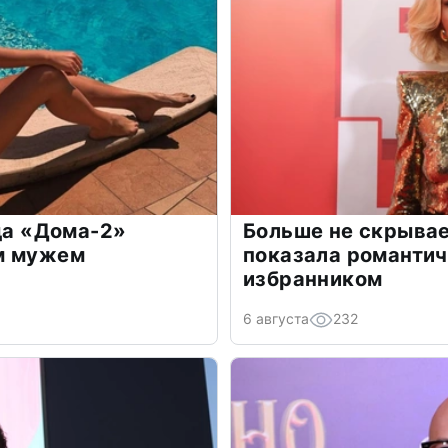
зда «Дома-2»
Больше не скрывае
м мужем
показала романти
избранником
6 августа
232