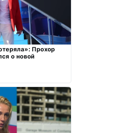
отеряла»: Прохор
ся о новой