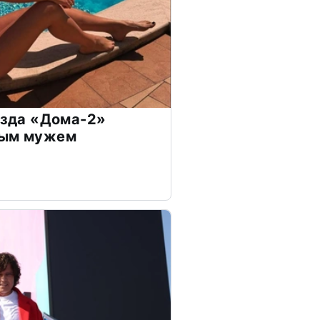
везда «Дома-2»
дым мужем