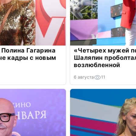
 Полина Гагарина
«Четырех мужей п
ые кадры с новым
Шаляпин проболтал
возлюбленной
6 августа
11