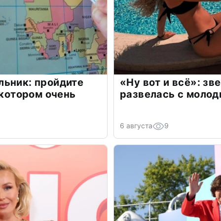
льник: пройдите
«Ну вот и всё»: з
 котором очень
развелась с моло
6 августа
9