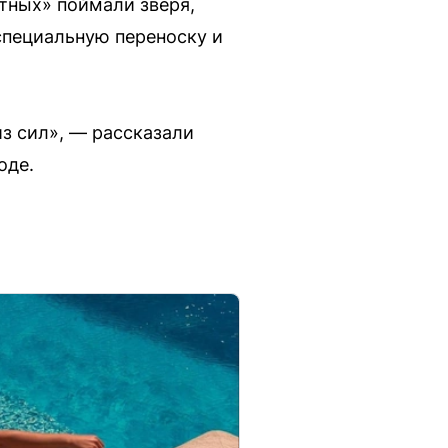
тных» поймали зверя,
 специальную переноску и
з сил», — рассказали
оде.