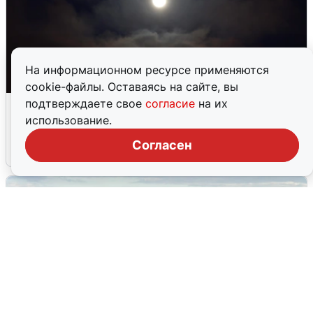
На информационном ресурсе применяются
cookie-файлы. Оставаясь на сайте, вы
Взрывы в Воронеже после сигнала
подтверждаете свое
согласие
на их
тревоги
использование.
Согласен
5 августа
0