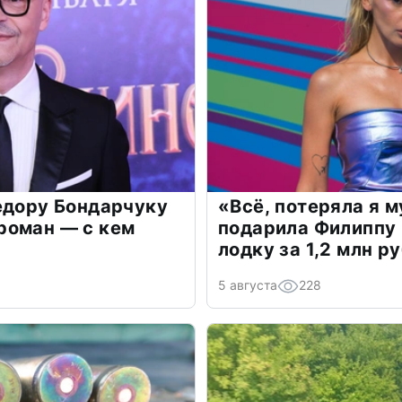
едору Бондарчуку
«Всё, потеряла я 
роман — с кем
подарила Филиппу
лодку за 1,2 млн р
5 августа
228