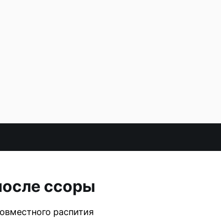
после ссоры
совместного распития