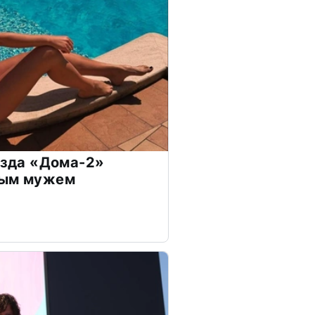
везда «Дома-2»
дым мужем