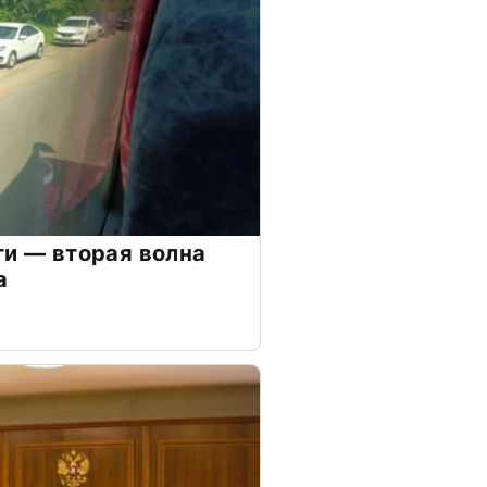
ти — вторая волна
а