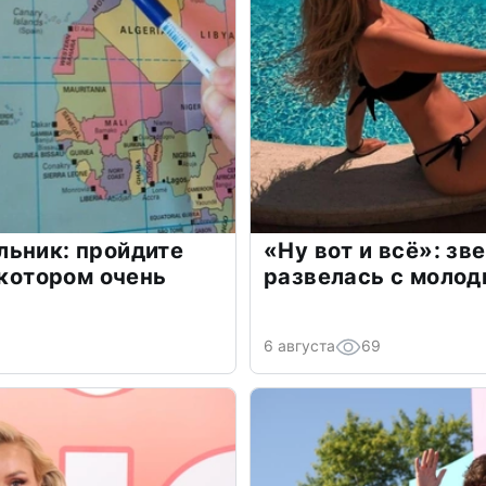
льник: пройдите
«Ну вот и всё»: з
 котором очень
развелась с моло
6 августа
69