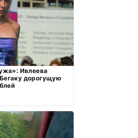
мужа»: Ивлеева
 Бегаку дорогущую
ублей