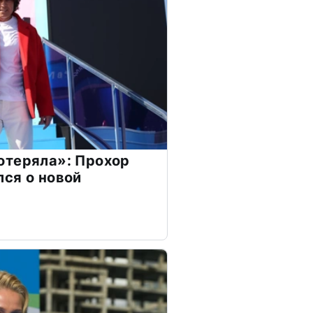
отеряла»: Прохор
ся о новой