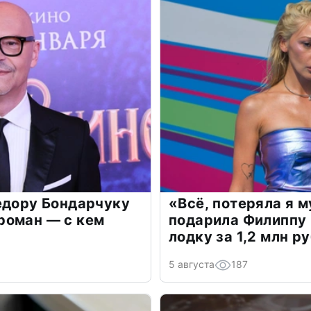
едору Бондарчуку
«Всё, потеряла я 
роман — с кем
подарила Филиппу
лодку за 1,2 млн р
5 августа
187