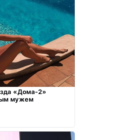
везда «Дома-2»
дым мужем