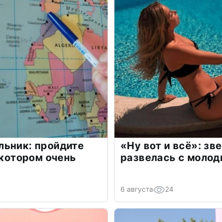
льник: пройдите
«Ну вот и всё»: з
 котором очень
развелась с моло
6 августа
24