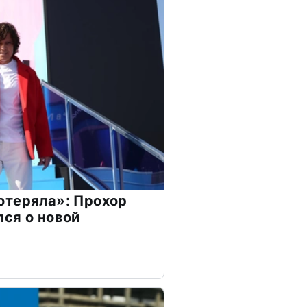
отеряла»: Прохор
ся о новой