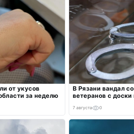
ли от укусов
В Рязани вандал с
области за неделю
ветеранов с доски
7 августа
0