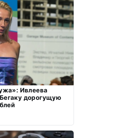
мужа»: Ивлеева
 Бегаку дорогущую
ублей