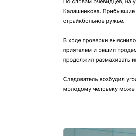
По словам очевидцев, на
Калашникова. Прибывшие н
страйкбольное ружьё.
В ходе проверки выяснило
приятелем и решил проде
продолжил размахивать им
Следователь возбудил угол
молодому человеку может 