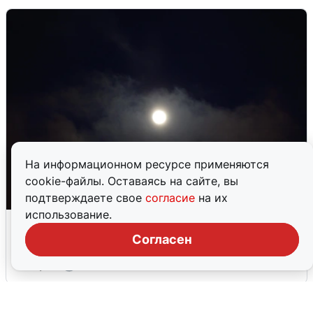
На информационном ресурсе применяются
cookie-файлы. Оставаясь на сайте, вы
подтверждаете свое
согласие
на их
использование.
Взрывы в Воронеже после сигнала
тревоги
Согласен
5 августа
0