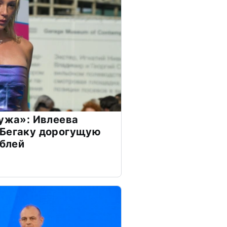
мужа»: Ивлеева
 Бегаку дорогущую
ублей