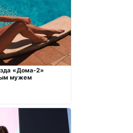
везда «Дома-2»
дым мужем