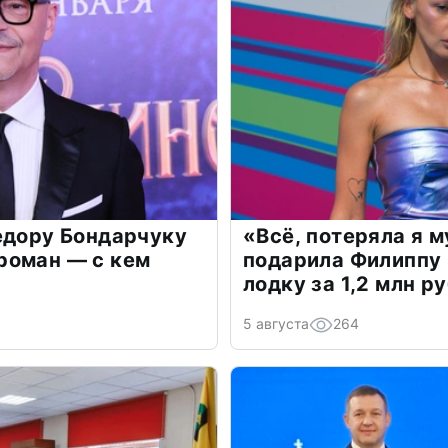
едору Бондарчуку
«Всё, потеряла я 
роман — с кем
подарила Филиппу
лодку за 1,2 млн р
5 августа
264