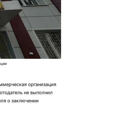
иции
оммерческая организация
ботодатель не выполнил
еля о заключении