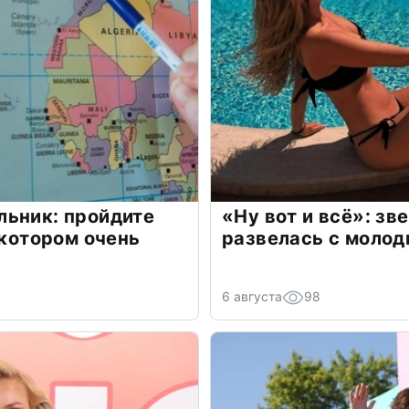
льник: пройдите
«Ну вот и всё»: з
 котором очень
развелась с моло
6 августа
98