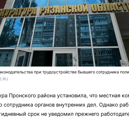
аконодательства при трудоустройстве бывшего сотрудника пол
2.RU
ура Пронского района установила, что местная к
о сотрудника органов внутренних дел. Однако ра
ятидневный срок не уведомил прежнего работодат