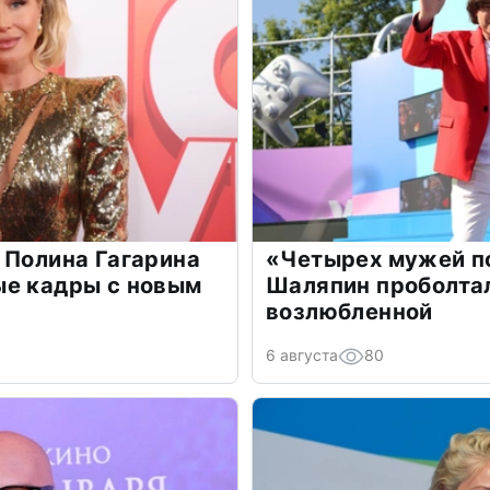
 Полина Гагарина
«Четырех мужей п
ые кадры с новым
Шаляпин проболтал
возлюбленной
6 августа
80