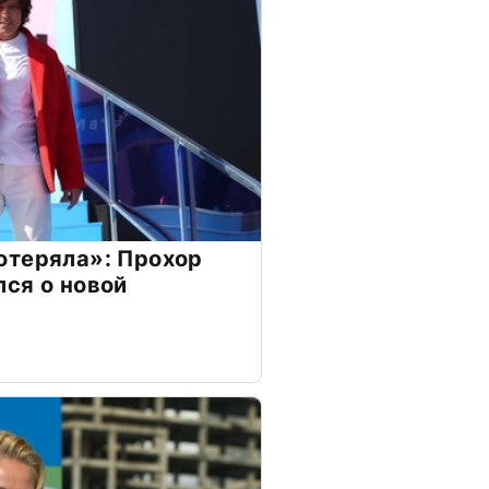
отеряла»: Прохор
ся о новой