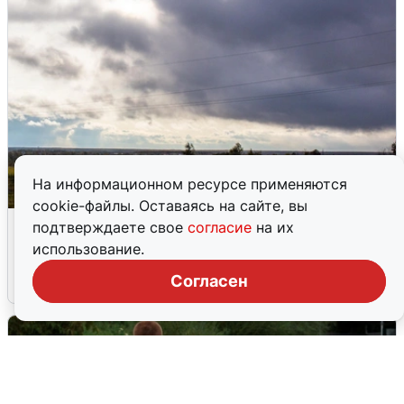
На информационном ресурсе применяются
cookie-файлы. Оставаясь на сайте, вы
Над ХМАО впервые сбили
подтверждаете свое
согласие
на их
беспилотники
использование.
Согласен
3 августа
0