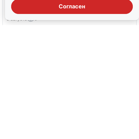
области: что известно
Согласен
6 августа
0
Ночная атака БПЛА на Ярославль:
попадания и последствия