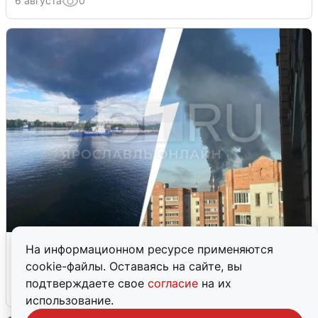
6 августа
0
Ночная атака БПЛА на Ярославль:
На информационном ресурсе применяются
попадания и последствия
cookie-файлы. Оставаясь на сайте, вы
подтверждаете свое
согласие
на их
6 августа
0
использование.