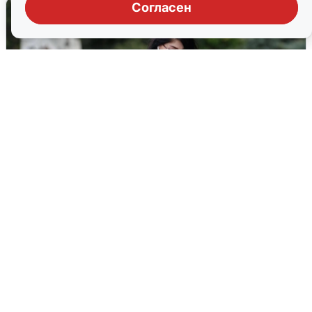
Согласен
Волгоградцы остались без
мобильного интернета
6 августа
0