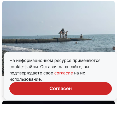
На информационном ресурсе применяются
cookie-файлы. Оставаясь на сайте, вы
подтверждаете свое
согласие
на их
использование.
Сирены в Сочи: новая угроза БПЛА
Согласен
6 августа
0