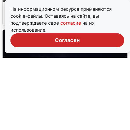
Сирены в Сочи: новая угроза БПЛА
На информационном ресурсе применяются
cookie-файлы. Оставаясь на сайте, вы
6 августа
0
подтверждаете свое
согласие
на их
использование.
Согласен
Взрывы в Воронеже после сигнала
тревоги