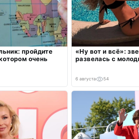
льник: пройдите
«Ну вот и всё»: з
 котором очень
развелась с моло
6 августа
54