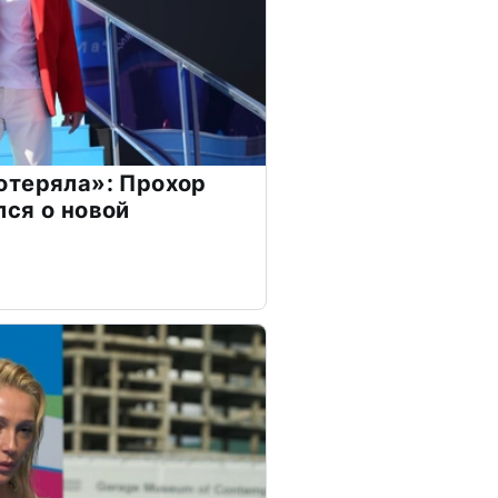
отеряла»: Прохор
ся о новой