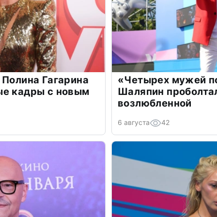
 Полина Гагарина
«Четырех мужей п
ые кадры с новым
Шаляпин проболтал
возлюбленной
6 августа
42