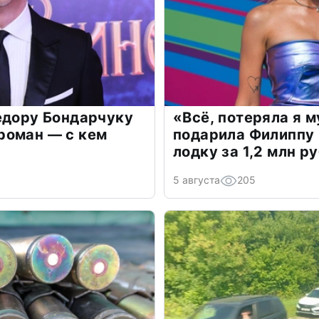
едору Бондарчуку
«Всё, потеряла я 
роман — с кем
подарила Филиппу
лодку за 1,2 млн р
5 августа
205