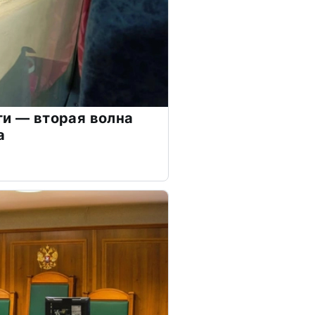
ти — вторая волна
а