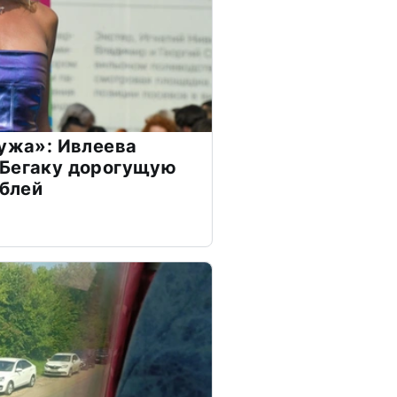
мужа»: Ивлеева
 Бегаку дорогущую
ублей