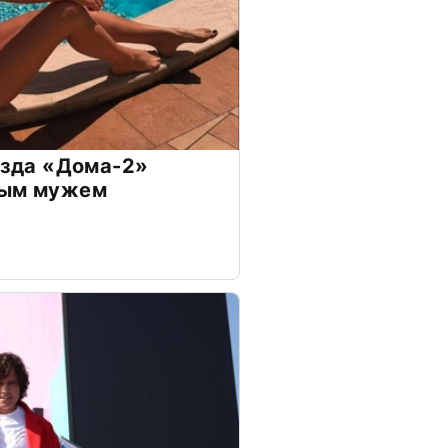
везда «Дома-2»
дым мужем