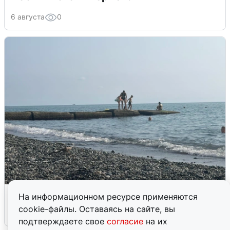
6 августа
0
Сирены в Сочи: новая угроза БПЛА
На информационном ресурсе применяются
cookie-файлы. Оставаясь на сайте, вы
6 августа
0
подтверждаете свое
согласие
на их