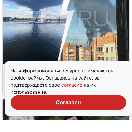
Ночная атака БПЛА на Ярославль:
На информационном ресурсе применяются
попадания и последствия
cookie-файлы. Оставаясь на сайте, вы
подтверждаете свое
согласие
на их
6 августа
0
использование.
Согласен