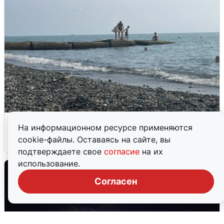
Сирены в Сочи: новая угроза БПЛА
На информационном ресурсе применяются
cookie-файлы. Оставаясь на сайте, вы
6 августа
0
подтверждаете свое
согласие
на их
использование.
Согласен