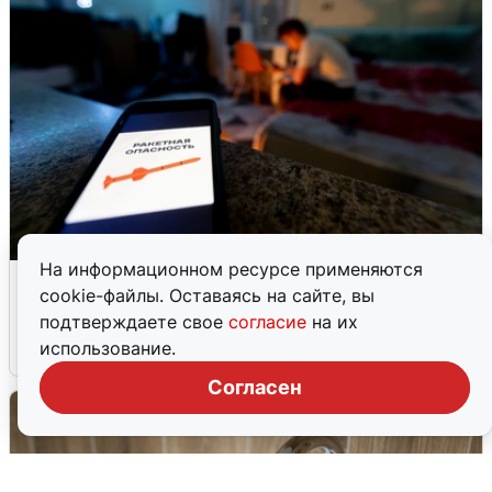
На информационном ресурсе применяются
Ночью в Самарской области завыли
cookie-файлы. Оставаясь на сайте, вы
сирены
подтверждаете свое
согласие
на их
использование.
8 августа
0
Согласен