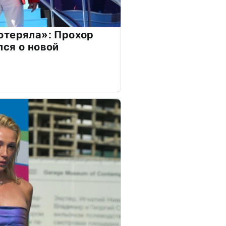
отеряла»: Прохор
ся о новой