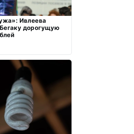
мужа»: Ивлеева
 Бегаку дорогущую
ублей