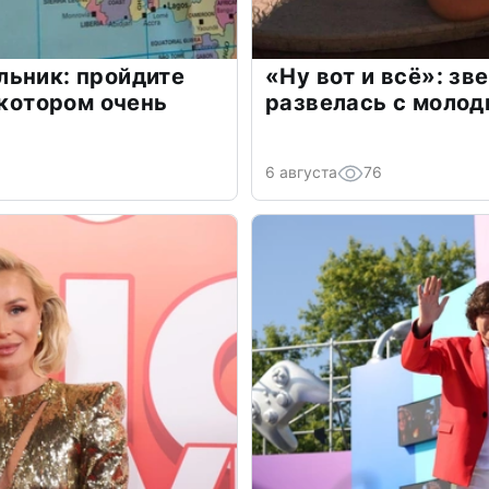
льник: пройдите
«Ну вот и всё»: з
 котором очень
развелась с моло
6 августа
76