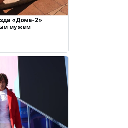
везда «Дома-2»
дым мужем