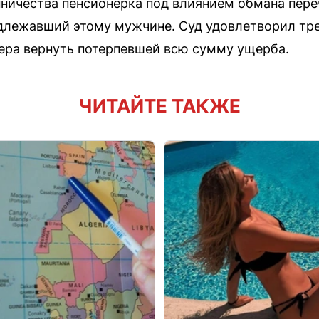
ничества пенсионерка под влиянием обмана пере
адлежавший этому мужчине. Суд удовлетворил тр
ера вернуть потерпевшей всю сумму ущерба.
ЧИТАЙТЕ ТАКЖЕ