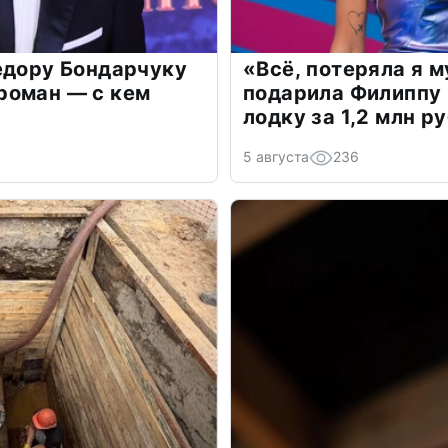
едору Бондарчуку
«Всё, потеряла я 
роман — с кем
подарила Филиппу
лодку за 1,2 млн р
5 августа
236