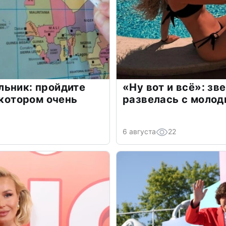
льник: пройдите
«Ну вот и всё»: з
 котором очень
развелась с моло
6 августа
22