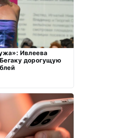
мужа»: Ивлеева
 Бегаку дорогущую
ублей