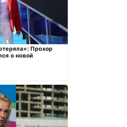
отеряла»: Прохор
ся о новой