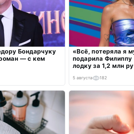
едору Бондарчуку
«Всё, потеряла я 
роман — с кем
подарила Филиппу
лодку за 1,2 млн р
5 августа
182