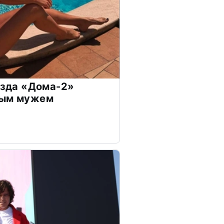
везда «Дома-2»
дым мужем