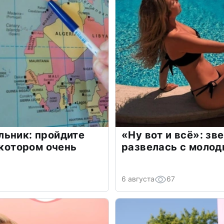
льник: пройдите
«Ну вот и всё»: з
 котором очень
развелась с моло
6 августа
67