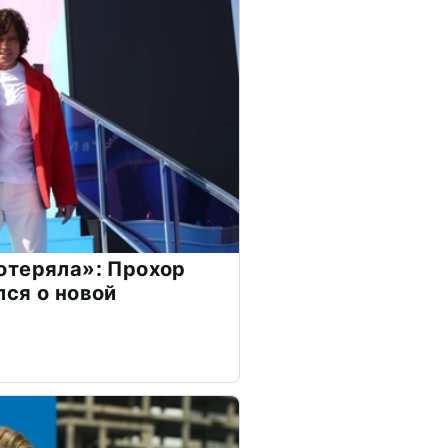
отеряла»: Прохор
ся о новой