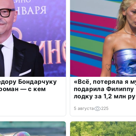
едору Бондарчуку
«Всё, потеряла я 
роман — с кем
подарила Филиппу
лодку за 1,2 млн р
5 августа
225