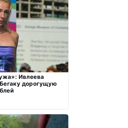
мужа»: Ивлеева
 Бегаку дорогущую
ублей