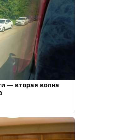
ти — вторая волна
а