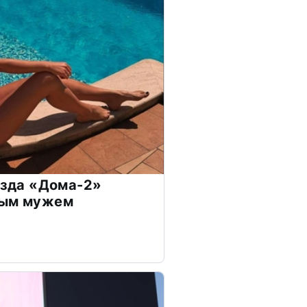
везда «Дома-2»
дым мужем