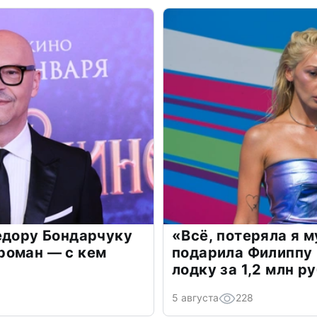
едору Бондарчуку
«Всё, потеряла я 
роман — с кем
подарила Филиппу
лодку за 1,2 млн р
5 августа
228