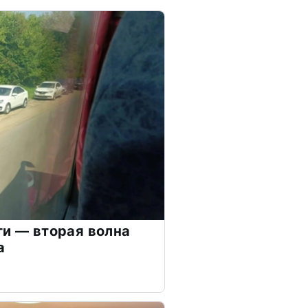
ти — вторая волна
а