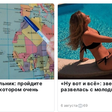
льник: пройдите
«Ну вот и всё»: з
 котором очень
развелась с моло
6 августа
69