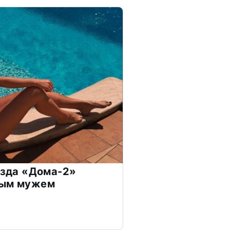
везда «Дома-2»
дым мужем