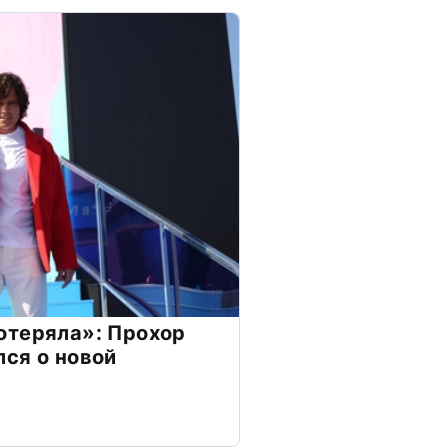
отеряла»: Прохор
ся о новой