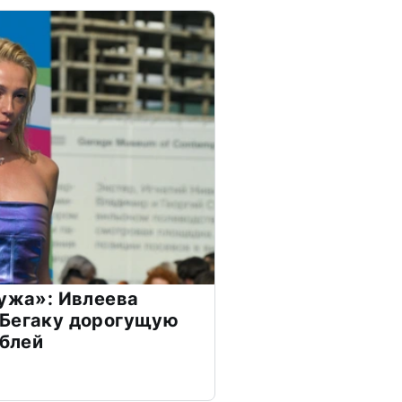
мужа»: Ивлеева
 Бегаку дорогущую
ублей