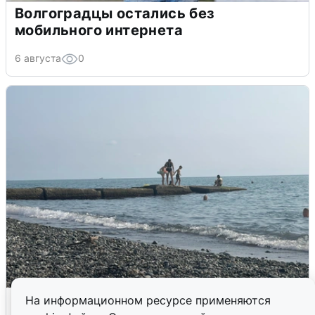
Волгоградцы остались без
мобильного интернета
6 августа
0
Сирены в Сочи: новая угроза БПЛА
На информационном ресурсе применяются