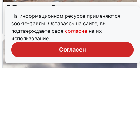
В Туре вода убывает, на других реках
области прибывает
На информационном ресурсе применяются
cookie-файлы. Оставаясь на сайте, вы
4 августа
0
подтверждаете свое
согласие
на их
использование.
Согласен
Над ХМАО впервые сбили