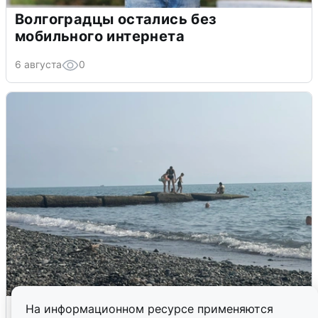
Волгоградцы остались без
мобильного интернета
6 августа
0
Сирены в Сочи: новая угроза БПЛА
На информационном ресурсе применяются