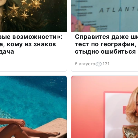
овые возможности»:
Справится даже шк
а, кому из знаков
тест по географии,
дача
стыдно ошибиться
6 августа
131