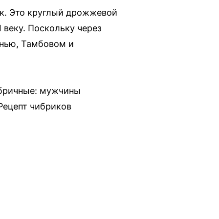
к. Это круглый дрожжевой
I веку. Поскольку через
анью, Тамбовом и
ибричные: мужчины
Рецепт чибриков