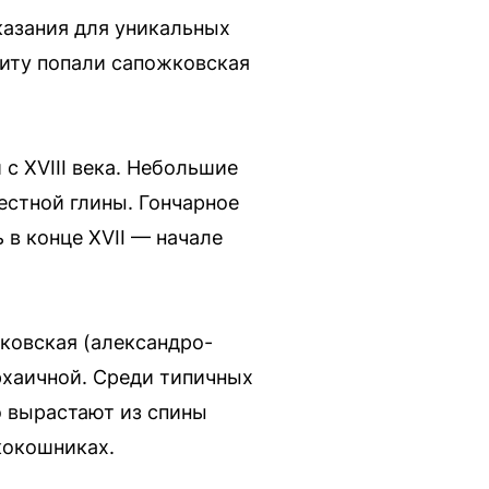
казания для уникальных
иту попали сапожковская
с XVIII века. Небольшие
естной глины. Гончарное
в конце XVII — начале
ковская (александро-
рхаичной. Среди типичных
о вырастают из спины
кокошниках.