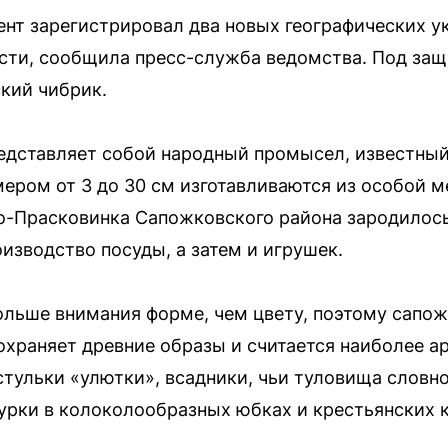
тент зарегистрировал два новых географических у
сти, сообщила пресс-служба ведомства. Под защ
ский чибрик.
дставляет собой народный промысел, известный 
мером от 3 до 30 см изготавливаются из особой м
о-Прасковинка Сапожковского района зародилось 
роизводство посуды, а затем и игрушек.
ольше внимания форме, чем цвету, поэтому сапож
охраняет древние образы и считается наиболее а
тульки «улютки», всадники, чьи туловища словн
гурки в колоколообразных юбках и крестьянских 