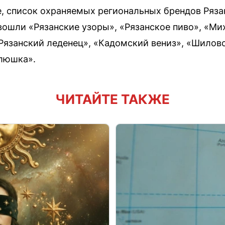
е, список охраняемых региональных брендов Ряз
 вошли «Рязанские узоры», «Рязанское пиво», «М
Рязанский леденец», «Кадомский вениз», «Шиловс
люшка».
ЧИТАЙТЕ ТАКЖЕ