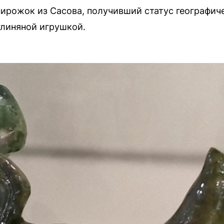
рожок из Сасова, получивший статус географиче
глиняной игрушкой.