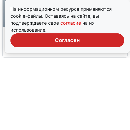
На информационном ресурсе применяются
cookie-файлы. Оставаясь на сайте, вы
подтверждаете свое
согласие
на их
использование.
Ракетная опасность в Свердловской
области: что известно
Согласен
6 августа
0