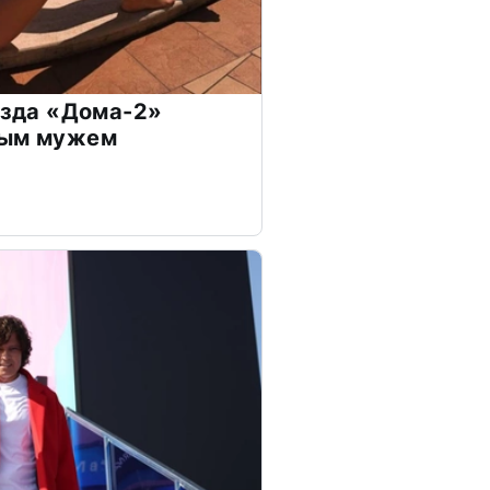
везда «Дома-2»
дым мужем