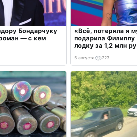
едору Бондарчуку
«Всё, потеряла я 
роман — с кем
подарила Филиппу
лодку за 1,2 млн р
5 августа
223