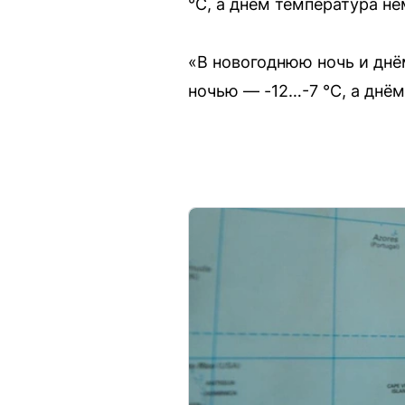
°C, а днём температура не
«В новогоднюю ночь и днё
ночью — -12…-7 °C, а днё