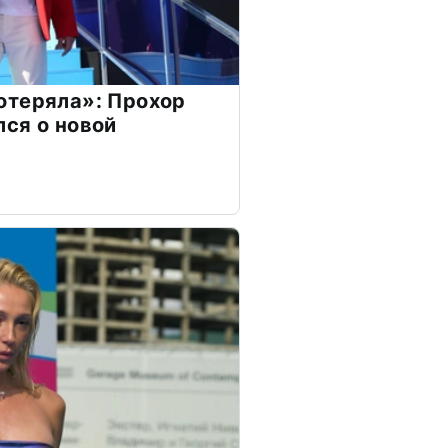
отеряла»: Прохор
ся о новой