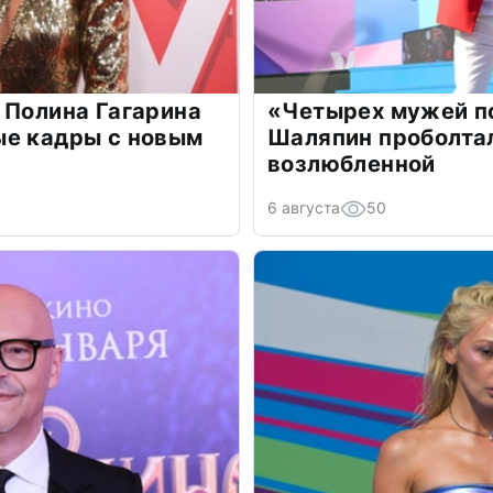
 Полина Гагарина
«Четырех мужей п
ые кадры с новым
Шаляпин проболтал
возлюбленной
6 августа
50