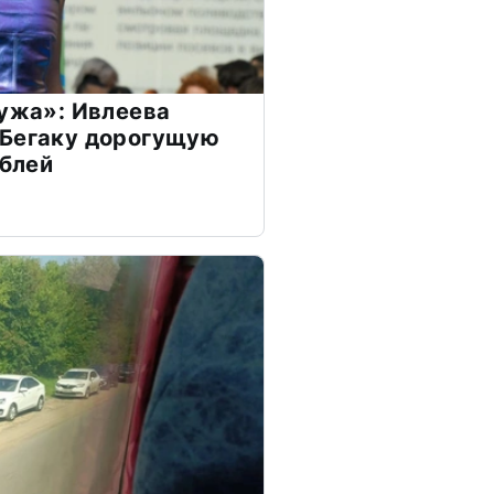
мужа»: Ивлеева
 Бегаку дорогущую
ублей