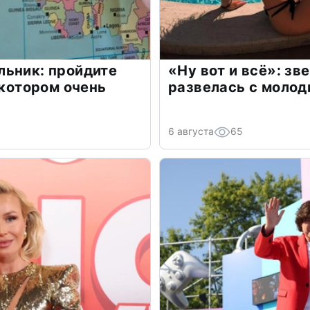
льник: пройдите
«Ну вот и всё»: з
 котором очень
развелась с моло
6 августа
65