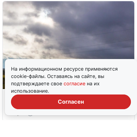
На информационном ресурсе применяются
cookie-файлы. Оставаясь на сайте, вы
подтверждаете свое
согласие
на их
использование.
Над ХМАО впервые сбили
беспилотники
Согласен
3 августа
0