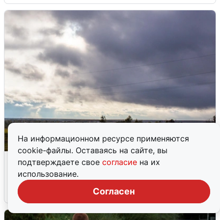
На информационном ресурсе применяются
cookie-файлы. Оставаясь на сайте, вы
Над ХМАО впервые сбили
подтверждаете свое
согласие
на их
беспилотники
использование.
Согласен
3 августа
0