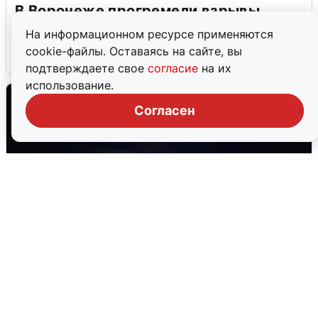
В Воронеже прогремели взрывы
после сигнала тревоги
На информационном ресурсе применяются
cookie-файлы. Оставаясь на сайте, вы
5 августа
0
подтверждаете свое
согласие
на их
использование.
Согласен
Взрывы в Воронеже после сигнала
тревоги