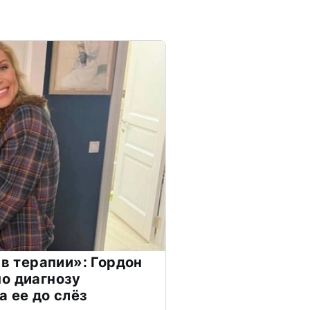
 в терапии»: Гордон
о диагнозу
а ее до слёз