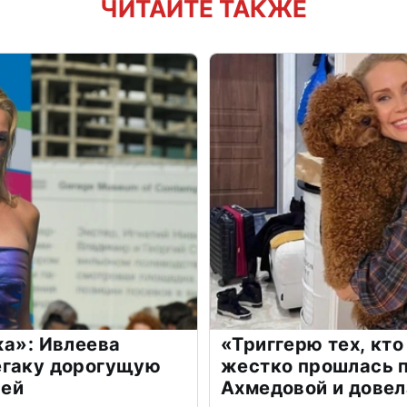
ЧИТАЙТЕ ТАКЖЕ
жа»: Ивлеева
«Триггерю тех, кто
егаку дорогущую
жестко прошлась п
лей
Ахмедовой и довел