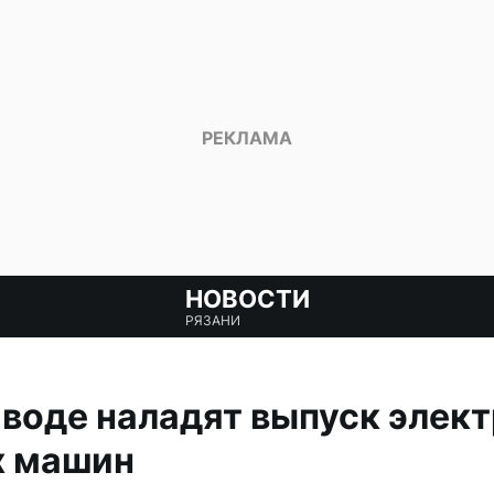
НОВОСТИ
РЯЗАНИ
воде наладят выпуск элек
х машин