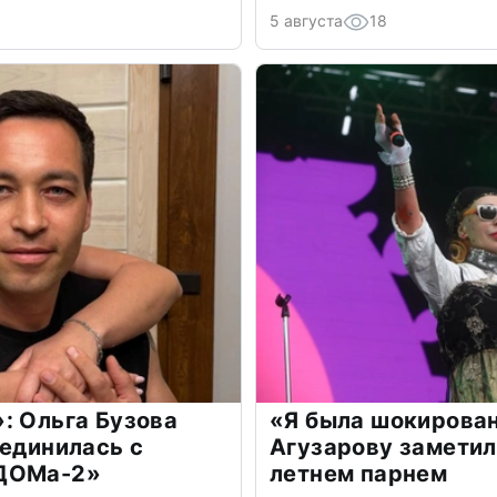
5 августа
18
: Ольга Бузова
«Я была шокирова
оединилась с
Агузарову заметил
«ДОМа-2»
летнем парнем