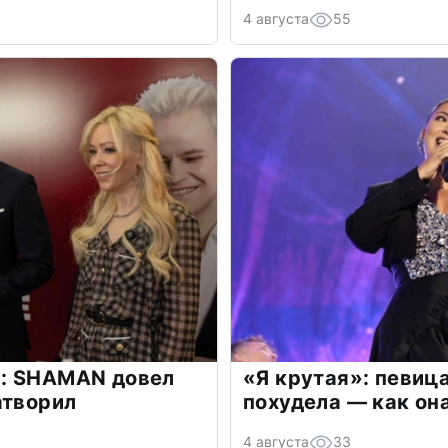
4 августа
55
: SHAMAN довел
«Я крутая»: певиц
атворил
похудела — как он
4 августа
33