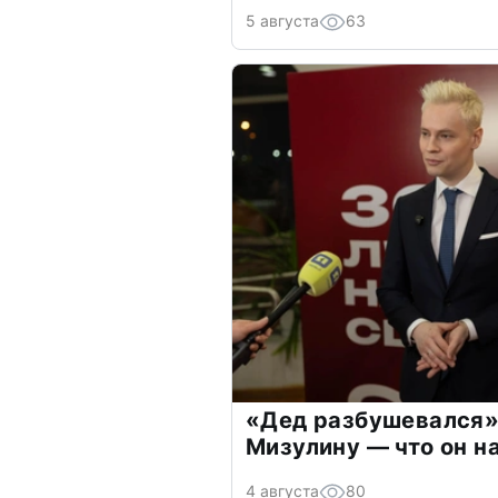
5 августа
63
«Дед разбушевался»
Мизулину — что он н
4 августа
80