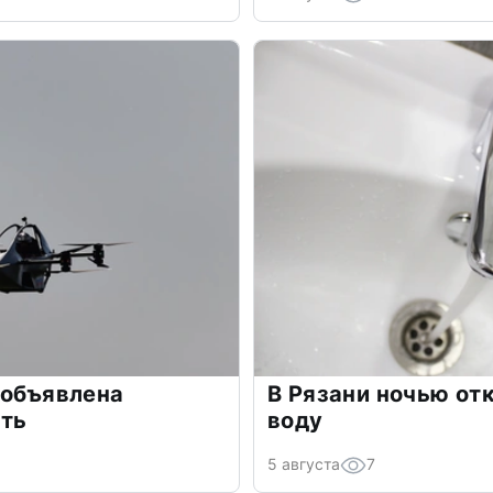
 объявлена
В Рязани ночью от
сть
воду
5 августа
7