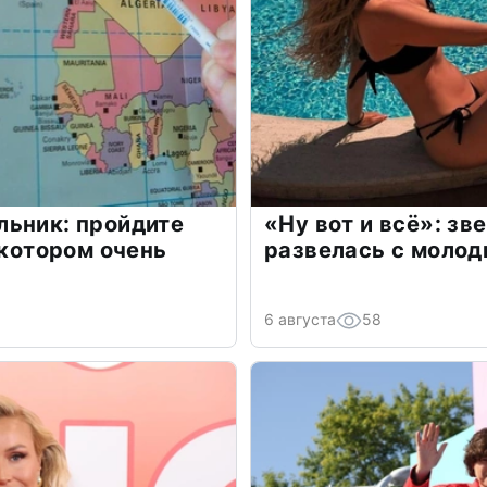
льник: пройдите
«Ну вот и всё»: з
 котором очень
развелась с моло
6 августа
58