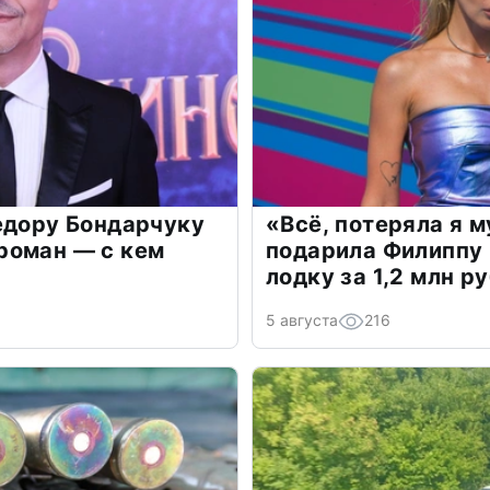
едору Бондарчуку
«Всё, потеряла я 
роман — с кем
подарила Филиппу
лодку за 1,2 млн р
5 августа
216