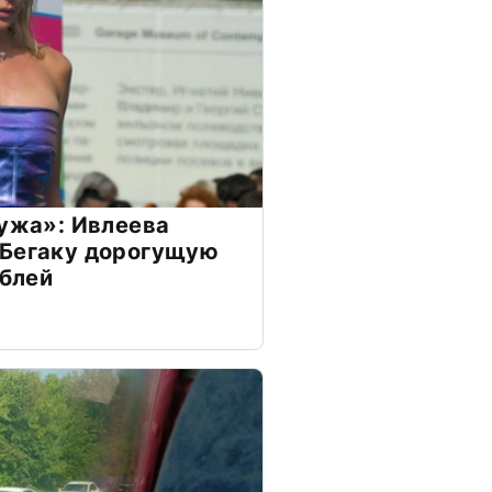
мужа»: Ивлеева
 Бегаку дорогущую
ублей