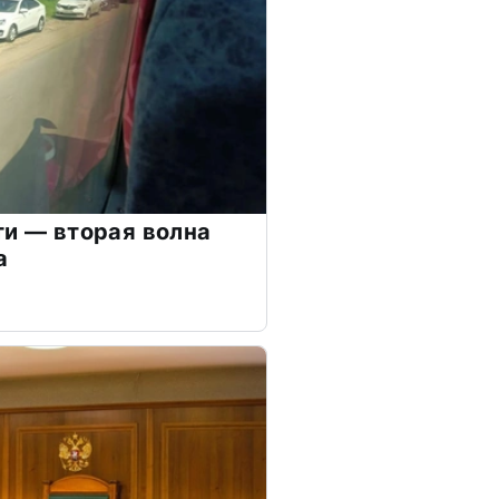
ти — вторая волна
а