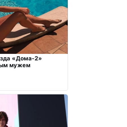
везда «Дома-2»
дым мужем