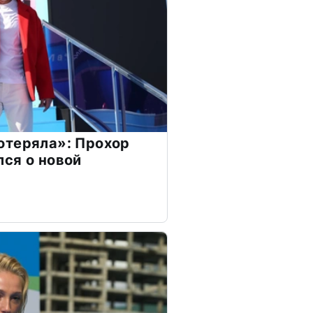
отеряла»: Прохор
ся о новой