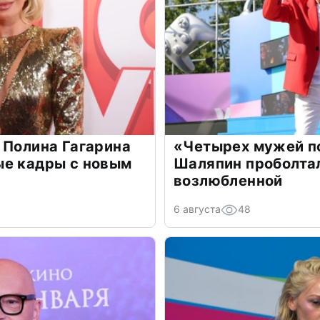
 Полина Гагарина
«Четырех мужей п
ые кадры с новым
Шаляпин проболтал
возлюбленной
6 августа
48