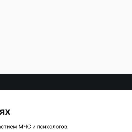
ях
частием МЧС и психологов.