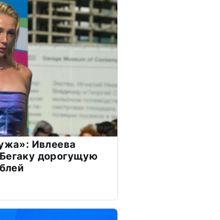
мужа»: Ивлеева
 Бегаку дорогущую
ублей