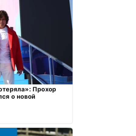
отеряла»: Прохор
ся о новой