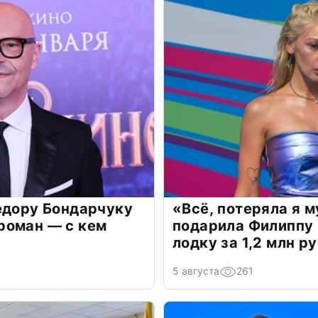
едору Бондарчуку
«Всё, потеряла я 
роман — с кем
подарила Филиппу
лодку за 1,2 млн р
5 августа
261