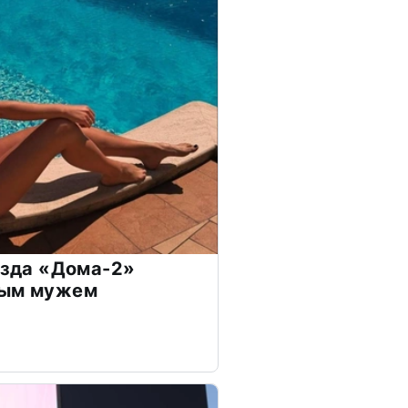
везда «Дома-2»
дым мужем