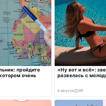
льник: пройдите
«Ну вот и всё»: з
 котором очень
развелась с моло
6 августа
96