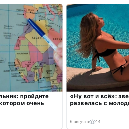
льник: пройдите
«Ну вот и всё»: з
 котором очень
развелась с моло
6 августа
14