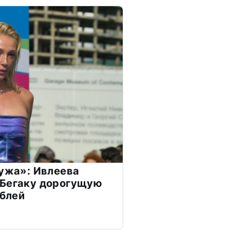
мужа»: Ивлеева
 Бегаку дорогущую
ублей