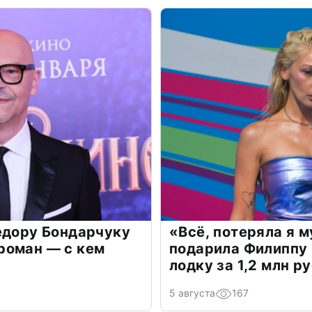
едору Бондарчуку
«Всё, потеряла я 
роман — с кем
подарила Филиппу
лодку за 1,2 млн р
5 августа
167