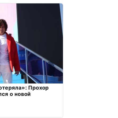
отеряла»: Прохор
ся о новой