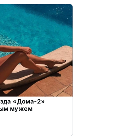
везда «Дома-2»
дым мужем