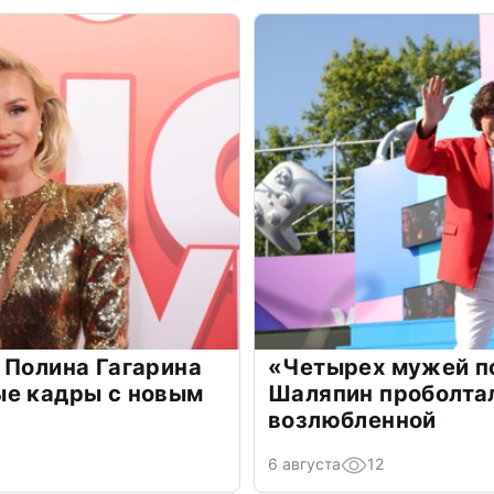
 Полина Гагарина
«Четырех мужей п
ые кадры с новым
Шаляпин проболтал
возлюбленной
6 августа
12