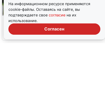
На информационном ресурсе применяются
cookie-файлы. Оставаясь на сайте, вы
подтверждаете свое
согласие
на их
Волгоградцы остались без
использование.
мобильного интернета
Согласен
6 августа
0