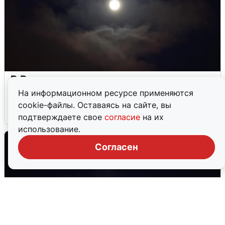
В Воронеже прогремели взрывы
после сигнала тревоги
На информационном ресурсе применяются
cookie-файлы. Оставаясь на сайте, вы
5 августа
0
подтверждаете свое
согласие
на их
использование.
Согласен