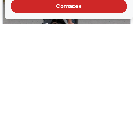
Согласен
Тюменцам бесплатно подвезут воду:
адреса и график
3 августа
0