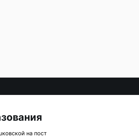
азования
шковской на пост