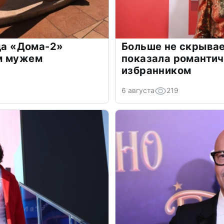
зда «Дома-2»
Больше не скрывае
м мужем
показала романти
избранником
6 августа
219