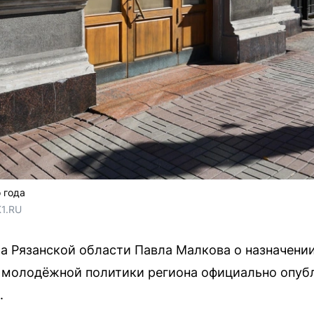
 года
1.RU
а Рязанской области Павла Малкова о назначени
 молодёжной политики региона официально опубл
.