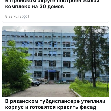
В Пронском округе построен жилой
комплекс на 30 домов
8 августа
1
В рязанском тубдиспансере утеплили
корпус и готовятся красить фасад