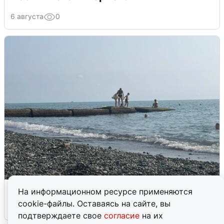
6 августа
0
Сирены в Сочи: новая угроза БПЛА
На информационном ресурсе применяются
cookie-файлы. Оставаясь на сайте, вы
6 августа
0
подтверждаете свое
согласие
на их