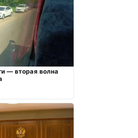
ти — вторая волна
а