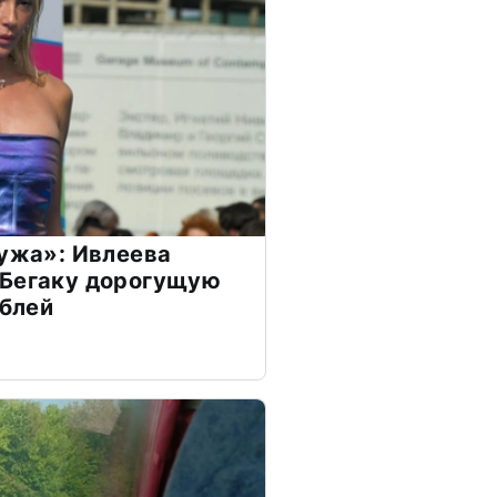
мужа»: Ивлеева
 Бегаку дорогущую
ублей