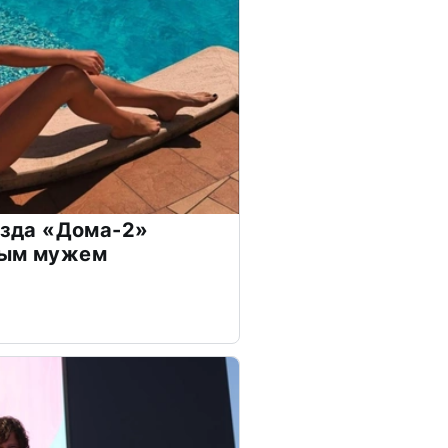
везда «Дома-2»
дым мужем