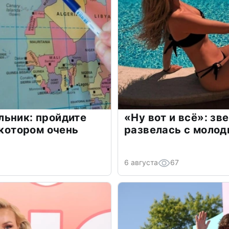
льник: пройдите
«Ну вот и всё»: з
 котором очень
развелась с моло
6 августа
67