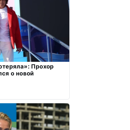
отеряла»: Прохор
ся о новой