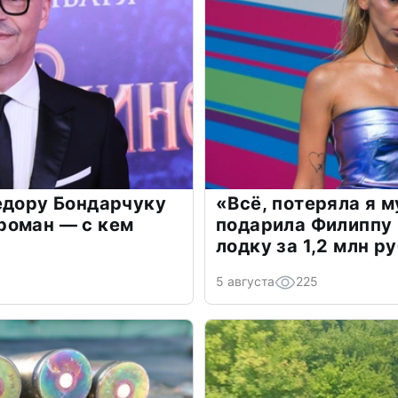
едору Бондарчуку
«Всё, потеряла я 
роман — с кем
подарила Филиппу
лодку за 1,2 млн р
5 августа
225