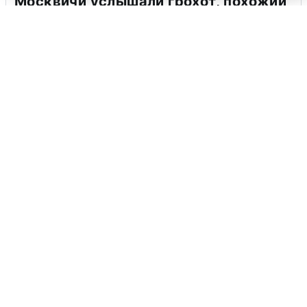
Москвичи услышали грохот, похожий
на взрыв
7 августа
0