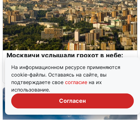
Москвичи услышали грохот в небе:
подробности
На информационном ресурсе применяются
cookie-файлы. Оставаясь на сайте, вы
7 августа
0
подтверждаете свое
согласие
на их
использование.
Согласен