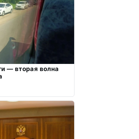
ти — вторая волна
а