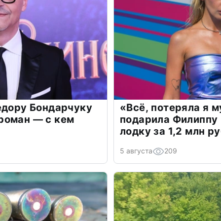
едору Бондарчуку
«Всё, потеряла я 
роман — с кем
подарила Филиппу
лодку за 1,2 млн р
5 августа
209