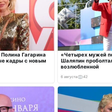
 Полина Гагарина
«Четырех мужей п
ые кадры с новым
Шаляпин проболтал
возлюбленной
6 августа
42