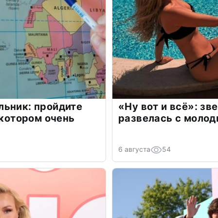
льник: пройдите
«Ну вот и всё»: з
 котором очень
развелась с моло
6 августа
54