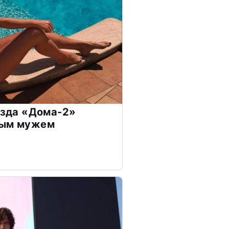
везда «Дома-2»
дым мужем