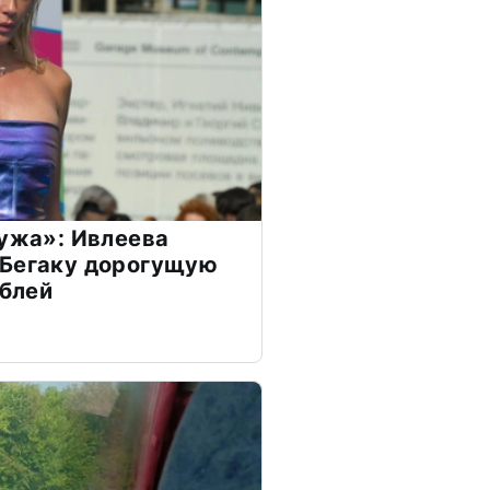
мужа»: Ивлеева
 Бегаку дорогущую
ублей