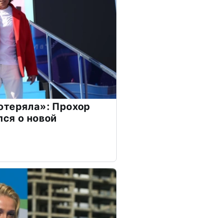
отеряла»: Прохор
ся о новой