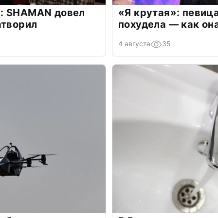
: SHAMAN довел
«Я крутая»: певиц
атворил
похудела — как он
4 августа
35