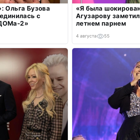
: Ольга Бузова
«Я была шокирова
оединилась с
Агузарову заметил
«ДОМа-2»
летнем парнем
4 августа
55