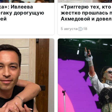
жа»: Ивлеева
«Триггерю тех, кто
егаку дорогущую
жестко прошлась п
лей
Ахмедовой и довел
5 августа
18