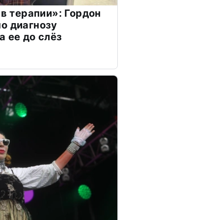
 в терапии»: Гордон
о диагнозу
а ее до слёз