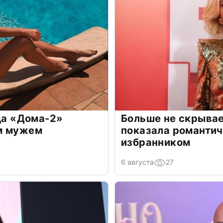
зда «Дома-2»
Больше не скрывае
м мужем
показала романти
избранником
6 августа
27