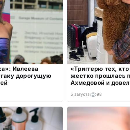
жа»: Ивлеева
«Триггерю тех, кто
егаку дорогущую
жестко прошлась п
лей
Ахмедовой и довел
5 августа
98