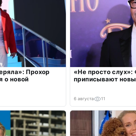
еряла»: Прохор
«Не просто слух»:
 о новой
приписывают новы
6 августа
11