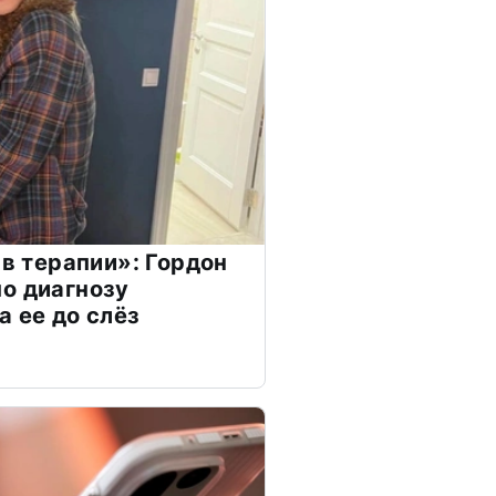
 в терапии»: Гордон
о диагнозу
а ее до слёз