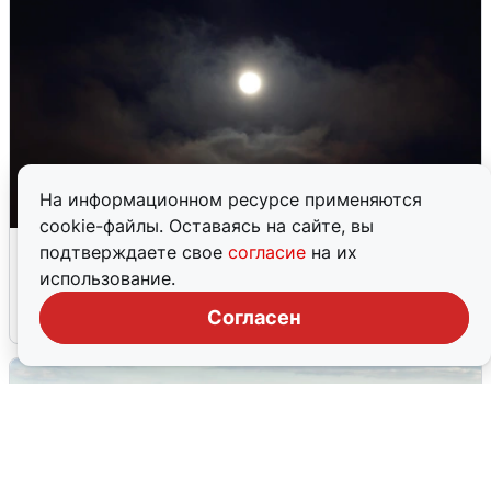
На информационном ресурсе применяются
cookie-файлы. Оставаясь на сайте, вы
Взрывы в Воронеже после сигнала
подтверждаете свое
согласие
на их
тревоги
использование.
Согласен
5 августа
0